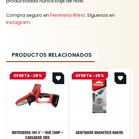
productividad nunca baje de nivel.
Compra seguro en
Ferretería Rhino
. Síguenos en
Instagram
.
Original
Current
Original
Current
OFERTA -25%
price
price
OFERTA -25%
price
price
was:
is:
was:
is:
$ 539.800.
$ 404.850.
$ 17.700.
$ 13.275.
MOTOSIERRA 18V 4″ + 1BAT 2AMP +
ADAPTADOR MAGNETICO MAKITA
Me
CARGADOR YATO