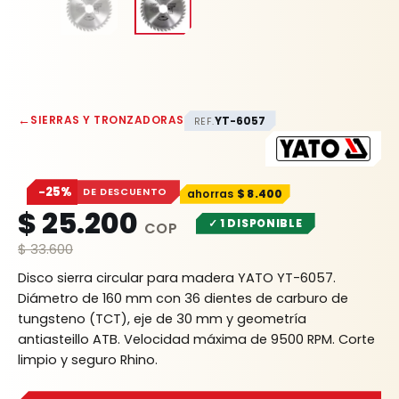
←
SIERRAS Y TRONZADORAS
YT-6057
REF.
−25%
DE DESCUENTO
$
8.400
$
25.200
✓ 1 DISPONIBLE
$
33.600
Disco sierra circular para madera YATO YT-6057.
Diámetro de 160 mm con 36 dientes de carburo de
tungsteno (TCT), eje de 30 mm y geometría
antiasteillo ATB. Velocidad máxima de 9500 RPM. Corte
limpio y seguro Rhino.