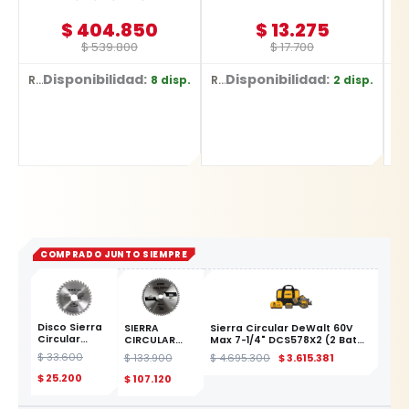
$
404.850
$
13.275
$
539.800
$
17.700
Disponibilidad:
Disponibilidad:
8 disp.
2 disp.
Ref: YT-828135
Ref: E-03442
Ref: 0601.072.Z00-00
COMPRADO JUNTO SIEMPRE
Disco Sierra
SIERRA
Sierra Circular DeWalt 60V
Circular
CIRCULAR
Max 7-1/4" DCS578X2 (2 Bat
Madera
TUNGSTENO
9Ah)
$
33.600
$
133.900
$
4.695.300
$
3.615.381
160mm 36
P.ALUMINIO
Dientes YATO
10" X 100T
$
25.200
$
107.120
ESTE
PRODUCTO