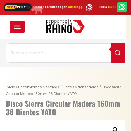
Ir
¿Dudas? Escríbenos por
WhatsApp
Envío
GRATIS
en Bogotá
E
13:07:15
OFERTA
al
contenido
Búsqueda
de
productos
Original
Current
Disco
Inicio
/
Herramientas eléctricas
/
Sierras y tronzadoras
/ Disco Sierra
price
price
Sierra
Circular Madera 160mm 36 Dientes YATO
was:
is:
Circular
Disco Sierra Circular Madera 160mm
$ 33.600.
$ 25.200.
Madera
36 Dientes YATO
160mm
36
Dientes