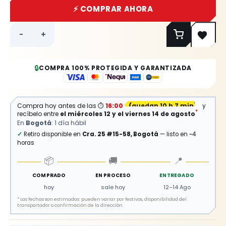
⚡ COMPRAR AHORA
-
+
🔒
COMPRA 100% PROTEGIDA Y GARANTIZADA
Compra hoy antes de las
⏱
16:00
(
quedan 10 h 7 min
)
y
*
recíbelo entre
el miércoles 12 y el viernes 14 de agosto
En
Bogotá
: 1 día hábil
✓
Retiro disponible en
Cra. 25 #15-58, Bogotá
— listo en ~4
horas
📦
🚚
📍
COMPRADO
EN PROCESO
ENTREGADO
hoy
sale hoy
12–14 Ago
*
Las fechas son estimadas: pueden variar por festivos, disponibilidad del
transportador o confirmación de la dirección.