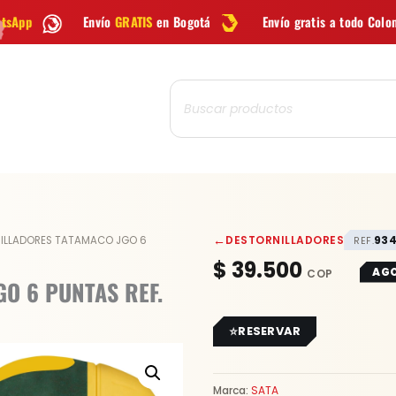
vío
GRATIS
en Bogotá
Envío gratis a todo Colombia desde
$99.9
Búsqueda
de
productos
←
DESTORNILLADORES
93
NILLADORES TATAMACO JGO 6
REF.
$
39.500
AG
O 6 PUNTAS REF.
RESERVAR
Marca:
SATA