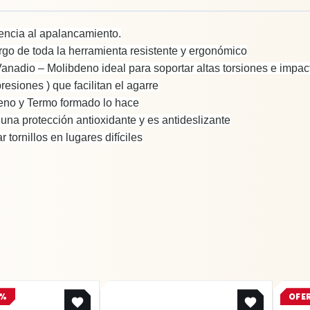
encia al apalancamiento.
argo de toda la herramienta resistente y ergonómico
anadio – Molibdeno ideal para soportar altas torsiones e impac
siones ) que facilitan el agarre
eno y Termo formado lo hace
una protección antioxidante y es antideslizante
tornillos en lugares difíciles
Original
Current
5%
OFE
price
price