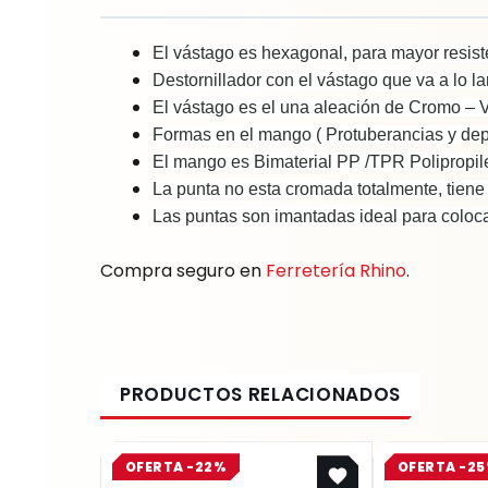
El vástago es hexagonal, para mayor resist
Destornillador con el vástago que va a lo l
El vástago es el una aleación de Cromo – V
Formas en el mango ( Protuberancias y depre
El mango es Bimaterial PP /TPR Polipropil
La punta no esta cromada totalmente, tiene 
Las puntas son imantadas ideal para colocar 
Compra seguro en
Ferretería Rhino
.
Original
Current
OFERTA -22%
OFERTA -2
price
price