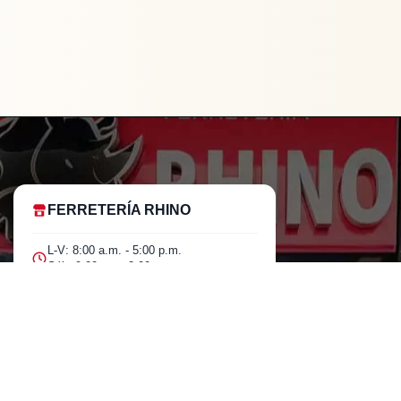
FERRETERÍA RHINO
L-V: 8:00 a.m. - 5:00 p.m.
Sáb: 9:00 am - 2:00 pm
Cra 25 No. 15-58 Paloquemao, Bogotá
D.C.
601 5185040 Línea telefónica
marketing@rhino.com.co