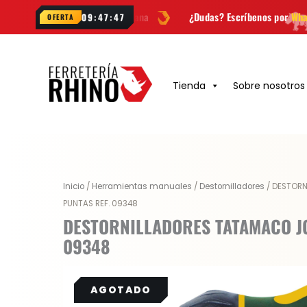
Ir
des cada semana
¿Dudas? Escríbenos por
WhatsApp
En
09:47:46
OFERTA
al
contenido
Tienda
Sobre nosotros
Inicio
/
Herramientas manuales
/
Destornilladores
/ DESTOR
PUNTAS REF. 09348
DESTORNILLADORES TATAMACO JG
09348