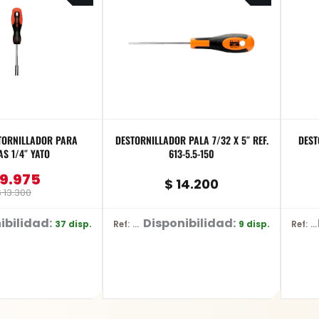
was:
is:
$ 13.300.
$ 9.975.
TORNILLADOR PARA
DESTORNILLADOR PALA 7/32 X 5″ REF.
S 1/4″ YATO
613-5.5-150
9.975
$
14.200
$
13.300
ibilidad:
Disponibilidad:
37 disp.
9 disp.
Ref: 613-5.5-150
Ref: 69146B