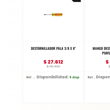
was:
is:
$ 35.400.
$ 27.612.
DESTORNILLADOR PALA 3/8 X 8″
MANGO DES
PUNTA
$
27.612
$
$
35.400
Disponibilidad:
Dispon
5 disp.
Ref: 69123B
Ref: YT-27975