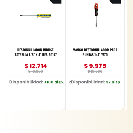
was:
is:
was:
is:
$ 16.300.
$ 12.714.
$ 13.300.
$ 9.975.
DESTORNILLADOR INDUST.
MANGO DESTORNILLADOR PARA
D
ESTRELLA 1/8″ X 4″ REF. 69177
PUNTAS 1/4″ YATO
$
12.714
$
9.975
$
16.300
$
13.300
Disponibilidad:
Disponibilidad:
+100 disp.
37 disp.
Ref: 69177 - 1/8" X 4"
Ref: YT-27975
Ref: 613-4-12