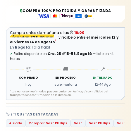
🔒
COMPRA 100% PROTEGIDA Y GARANTIZADA
Compra antes de mañana a las
⏱
16:00
(
quedan 32 h 40 min
)
y recíbelo entre
el miércoles 12 y
*
el viernes 14 de agosto
En
Bogotá
: 1 día hábil
✓
Retiro disponible en
Cra. 25 #15-58, Bogotá
— listo en ~4
horas
📦
🚚
📍
COMPRADO
EN PROCESO
ENTREGADO
hoy
sale mañana
12–14 Ago
*
Las fechas son estimadas: pueden variar por festivos, disponibilidad del
transportador o confirmación de la dirección.
🏷️ ETIQUETAS DESTACADAS
Aislado
Comprar Dest Phillips
Dest
Dest Phillips
Dest Ph