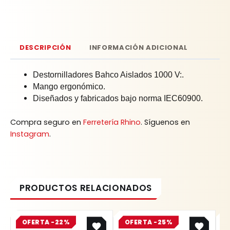
DESCRIPCIÓN
INFORMACIÓN ADICIONAL
Destornilladores Bahco Aislados 1000 V:.
Mango ergonómico.
Diseñados y fabricados bajo norma IEC60900.
Compra seguro en
Ferretería Rhino
. Síguenos en
Instagram
.
Original
Current
Original
Current
OFERTA -22%
price
price
OFERTA -25%
price
price