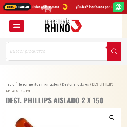
Ir
ertas
y novedades cada semana
¿Dudas? Escríbenos por
WhatsApp
11:40:43
OFERTA
al
contenido
Búsqueda
de
productos
DEST.
Inicio
/
Herramientas manuales
/
Destornilladores
/ DEST. PHILLIPS
PHILLIPS
AISLADO 2 X 150
AISLADO
DEST. PHILLIPS AISLADO 2 X 150
2
X
150
cantidad