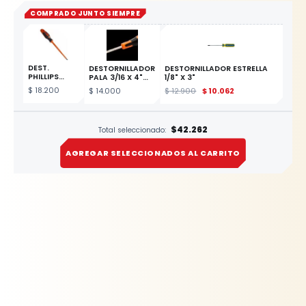
COMPRADO JUNTO SIEMPRE
DEST.
DESTORNILLADOR
DESTORNILLADOR ESTRELLA
PHILLIPS
PALA 3/16 X 4"
1/8" X 3"
AISLADO 2 X
REF. 611-4-100
$
18.200
$
14.000
$
12.900
$
10.062
150
ESTE
PRODUCTO
$42.262
Total seleccionado:
AGREGAR SELECCIONADOS AL CARRITO