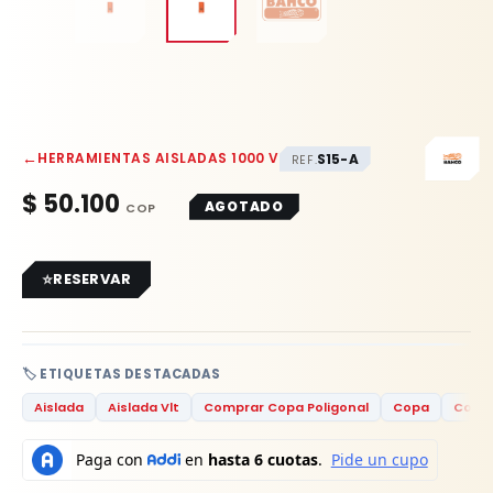
←
HERRAMIENTAS AISLADAS 1000 V
S15-A
REF.
$
50.100
AGOTADO
RESERVAR
🏷️ ETIQUETAS DESTACADAS
Aislada
Aislada Vlt
Comprar Copa Poligonal
Copa
Copa 