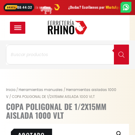
Ir
 novedades cada semana
¿Dudas? Escríbenos por
WhatsApp
Envío
G
08:44:32
OFERTA
al
contenido
Búsqueda
de
productos
Inicio
/
Herramientas manuales
/
Herramientas aisladas 1000
V
/ COPA POLIGONAL DE 1/2X15MM AISLADA 1000 VLT
COPA POLIGONAL DE 1/2X15MM
AISLADA 1000 VLT