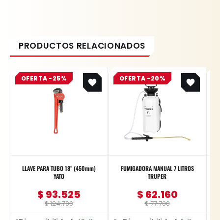
Original
Current
Original
Current
OFERTA -25%
price
price
OFERTA -20%
price
price
was:
is:
was:
is:
$ 124.700.
$ 93.525.
$ 77.700.
$ 62.160.
LLAVE PARA TUBO 18″ (450mm)
FUMIGADORA MANUAL 7 LITROS
YATO
TRUPER
$
93.525
$
62.160
$
124.700
$
77.700