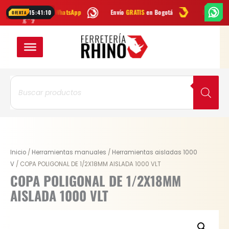
Ir
ríbenos por
WhatsApp
Envío
GRATIS
en Bogotá
Envío gratis a todo
15:41:09
OFERTA
al
contenido
Búsqueda
de
productos
COPA
Inicio
/
Herramientas manuales
/
Herramientas aisladas 1000
POLIGONAL
V
/ COPA POLIGONAL DE 1/2X18MM AISLADA 1000 VLT
DE
COPA POLIGONAL DE 1/2X18MM
1/2X18MM
AISLADA 1000 VLT
AISLADA
1000
VLT