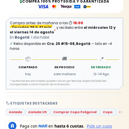
🔒
COMPRA 100% PROTEGIDA Y GARANTIZADA
Compra antes de mañana a las
⏱
16:00
(
quedan 36 h 41 min
)
y recíbelo entre
el miércoles 12 y
*
el viernes 14 de agosto
En
Bogotá
: 1 día hábil
✓
Retiro disponible en
Cra. 25 #15-58, Bogotá
— listo en ~4
horas
📦
🚚
📍
COMPRADO
EN PROCESO
ENTREGADO
hoy
sale mañana
12–14 Ago
*
Las fechas son estimadas: pueden variar por festivos, disponibilidad del
transportador o confirmación de la dirección.
🏷️ ETIQUETAS DESTACADAS
Aislada
Aislada Vlt
Comprar Copa Poligonal
Copa
Copa 