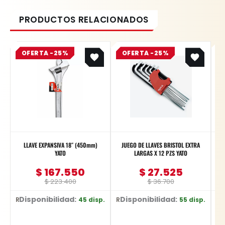
Original
Current
Original
Current
OFERTA -25%
price
price
OFERTA -25%
price
price
was:
is:
was:
is:
$ 223.400.
$ 167.550.
$ 36.700.
$ 27.525.
LLAVE EXPANSIVA 18″ (450mm)
JUEGO DE LLAVES BRISTOL EXTRA
YATO
LARGAS X 12 PZS YATO
$
167.550
$
27.525
$
223.400
$
36.700
Disponibilidad:
Disponibilidad:
D
45 disp.
55 disp.
Ref: YT-2177
Ref: YT-5836
Ref: YT-359