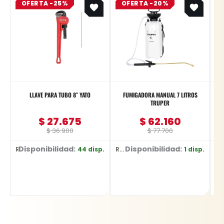
OFERTA -25%
price
price
OFERTA -20%
price
price
was:
is:
was:
is:
$ 36.900.
$ 27.675.
$ 77.700.
$ 62.160.
LLAVE PARA TUBO 8″ YATO
FUMIGADORA MANUAL 7 LITROS
TRUPER
$
27.675
$
62.160
$
36.900
$
77.700
Disponibilidad:
Disponibilidad:
D
44 disp.
1 disp.
Ref: YT-2487
Ref: 1837
Ref: YT-359