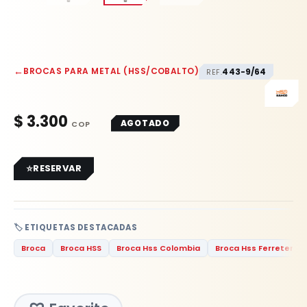
←
BROCAS PARA METAL (HSS/COBALTO)
443-9/64
REF.
$
3.300
AGOTADO
RESERVAR
🏷️ ETIQUETAS DESTACADAS
Broca
Broca HSS
Broca Hss Colombia
Broca Hss Ferretería 