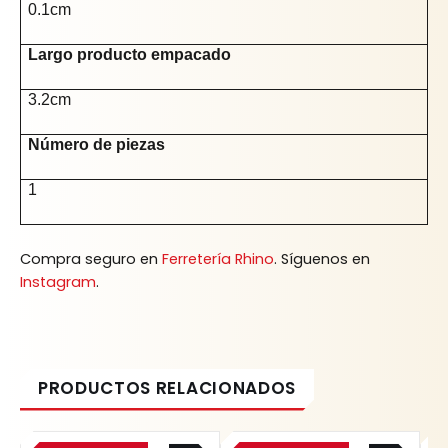
0.1cm
Largo producto empacado
3.2cm
Número de piezas
1
Compra seguro en
Ferretería Rhino
. Síguenos en
Instagram
.
Original
Current
Original
Current