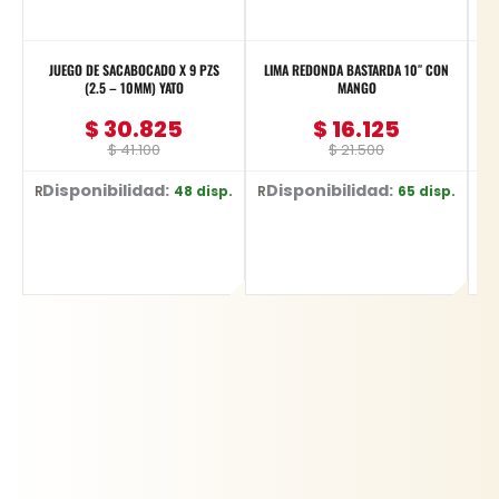
JUEGO DE SACABOCADO X 9 PZS
LIMA REDONDA BASTARDA 10″ CON
JG
(2.5 – 10MM) YATO
MANGO
$
30.825
$
16.125
$
41.100
$
21.500
Disponibilidad:
Disponibilidad:
D
48 disp.
65 disp.
Ref: YT-3590
Ref: YT-6227
Ref: YT-4885