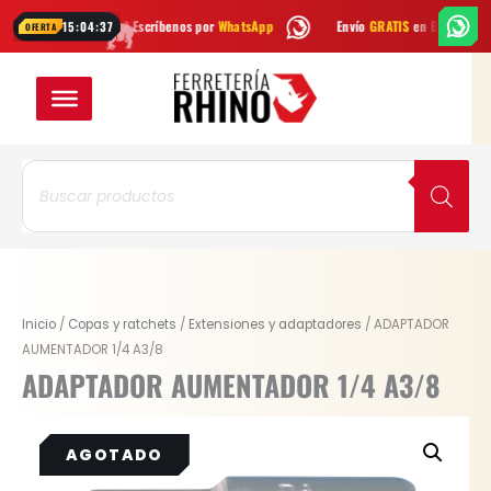
Ir
¿Dudas? Escríbenos por
WhatsApp
Envío
GRATIS
en Bogotá
E
15:04:37
OFERTA
al
contenido
Búsqueda
de
productos
Inicio
/
Copas y ratchets
/
Extensiones y adaptadores
/ ADAPTADOR
AUMENTADOR 1/4 A3/8
ADAPTADOR AUMENTADOR 1/4 A3/8