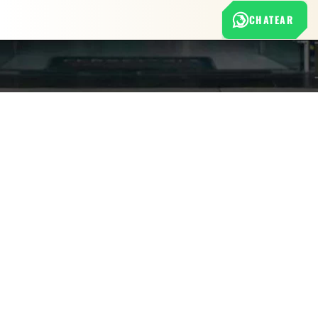
CHATEAR
Nuestra empresa
Política de Tratamiento de Datos Personales
Términos y condiciones de uso
Cambios y devoluciones
Sobre nosotros
FERRETERÍA RHINO
L-V: 8:00 a.m. - 5:00 p.m.
Sáb: 9:00 am - 2:00 pm
Cra 25 No. 15-58 Paloquemao, Bogotá D.C.