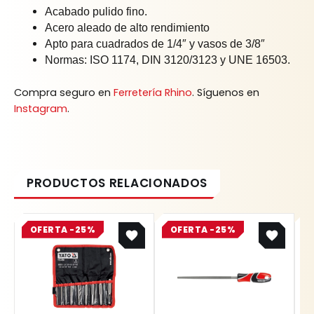
Acabado pulido fino.
Acero aleado de alto rendimiento
Apto para cuadrados de 1/4″ y vasos de 3/8″
Normas: ISO 1174, DIN 3120/3123 y UNE 16503.
Compra seguro en
Ferretería Rhino
. Síguenos en
Instagram
.
Original
Current
Original
Current
OFERTA -25%
price
price
OFERTA -25%
price
price
was:
is:
was:
is:
$ 41.100.
$ 30.825.
$ 21.500.
$ 16.125.