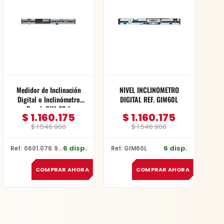
$ 1.546.900.
$ 1.160.175.
$ 1.546.900.
$ 1.160.175.
Medidor de Inclinación
NIVEL INCLINOMETRO
Digital o Inclinómetro
DIGITAL REF. GIM60L
Bosch GIM 60 L
$
1.160.175
$
1.160.175
$
1.546.900
$
1.546.900
6 disp.
6 disp.
Ref: 0601.076.900-000
Ref: GIM60L
COMPRAR AHORA
COMPRAR AHORA