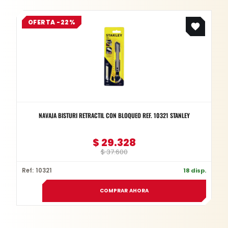
Original
Current
OFERTA -22%
price
price
was:
is:
$ 37.600.
$ 29.328.
NAVAJA BISTURI RETRACTIL CON BLOQUEO REF. 10321 STANLEY
$
29.328
$
37.600
Ref: 10321
18 disp.
COMPRAR AHORA