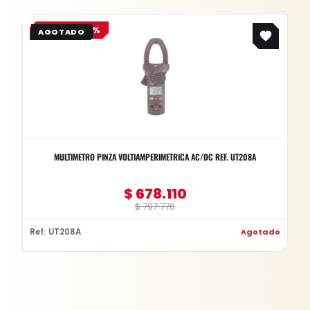
Original
Current
OFERTA -15%
price
price
was:
is:
$ 797.776.
$ 678.110.
MULTIMETRO PINZA VOLTIAMPERIMETRICA AC/DC REF. UT208A
$
678.110
$
797.776
Ref: UT208A
Agotado