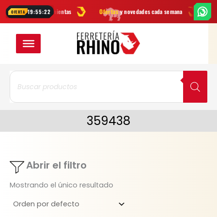
Ir
arcas
en herramientas
Ofertas
y novedades cada semana
¿Dudas?
19:55:22
OFERTA
al
contenido
Búsqueda
de
productos
359438
Abrir el filtro
Mostrando el único resultado