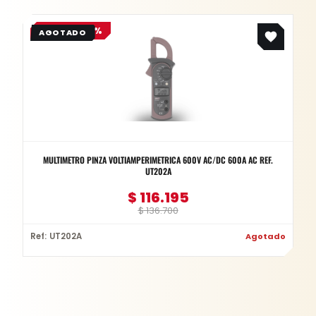
Original
Current
OFERTA -15%
price
price
was:
is:
$ 136.700.
$ 116.195.
MULTIMETRO PINZA VOLTIAMPERIMETRICA 600V AC/DC 600A AC REF.
UT202A
$
116.195
$
136.700
Ref: UT202A
Agotado