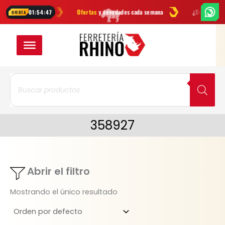
Ir
herramientas
Ofertas
y novedades cada semana
¿Dudas? Escríbeno
01:54:47
OFERTA
al
contenido
Búsqueda
de
productos
358927
Abrir el filtro
Mostrando el único resultado