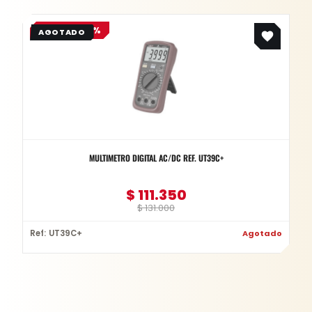
Original
Current
OFERTA -15%
price
price
was:
is:
$ 131.000.
$ 111.350.
MULTIMETRO DIGITAL AC/DC REF. UT39C+
$
111.350
$
131.000
Ref: UT39C+
Agotado