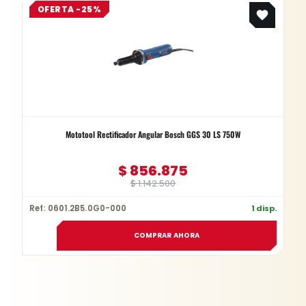
OFERTA -25%
price
price
was:
is:
$ 1.142.500.
$ 856.875.
Mototool Rectificador Angular Bosch GGS 30 LS 750W
$
856.875
$
1.142.500
Ref: 0601.2B5.0G0-000
1 disp.
COMPRAR AHORA