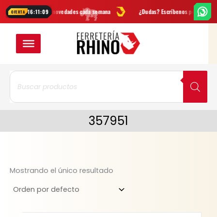
Ir
Ofertas
y novedades cada semana
¿Dudas? Escríbenos por
WhatsApp
16:11:09
OFERTA
al
contenido
Búsqueda
de
productos
357951
Mostrando el único resultado
Original
Current