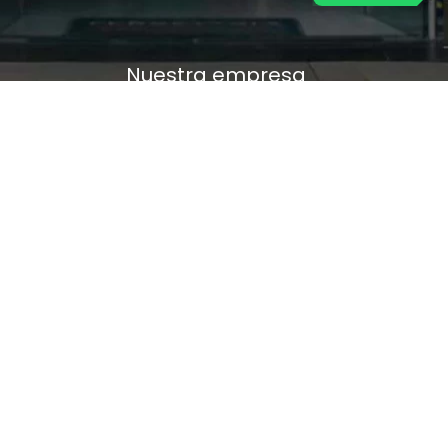
Nuestra empresa
Política de Tratamiento de Datos Personales
Términos y condiciones de uso
Cambios y devoluciones
Sobre nosotros
FERRETERÍA RHINO
L-V: 8:00 a.m. - 5:00 p.m.
Sáb: 9:00 am - 2:00 pm
Cra 25 No. 15-58 Paloquemao, Bogotá D.C.
601 5185040 Línea telefónica