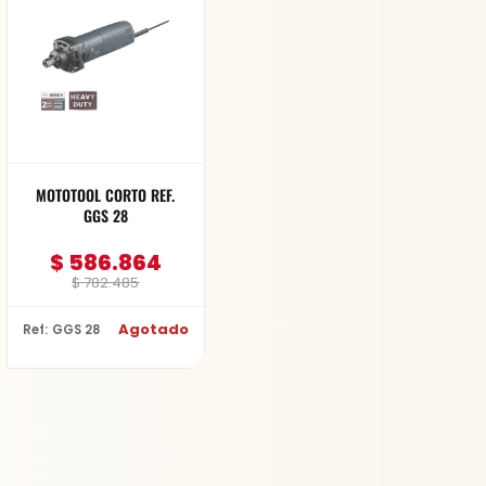
$ 782.485.
$ 586.864.
MOTOTOOL CORTO REF.
GGS 28
$
586.864
$
782.485
Agotado
Ref: GGS 28