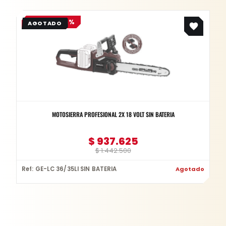
Original
Current
OFERTA -35%
price
price
was:
is:
$ 1.442.500.
$ 937.625.
MOTOSIERRA PROFESIONAL 2X 18 VOLT SIN BATERIA
$
937.625
$
1.442.500
Ref: GE-LC 36/35LI SIN BATERIA
Agotado