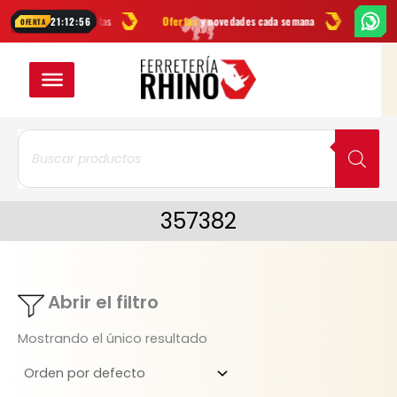
Ir
as
en herramientas
Ofertas
y novedades cada semana
¿Dudas? Esc
21:12:56
OFERTA
al
contenido
Búsqueda
de
productos
357382
Abrir el filtro
Mostrando el único resultado