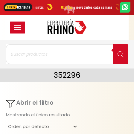
Ir
arcas
en herramientas
Ofertas
y novedades cada semana
¿Dudas? 
03:16:17
OFERTA
al
contenido
Búsqueda
de
productos
352296
Abrir el filtro
Mostrando el único resultado