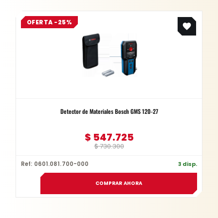
Original
Current
OFERTA -25%
price
price
was:
is:
$ 730.300.
$ 547.725.
Detector de Materiales Bosch GMS 120-27
$
547.725
$
730.300
Ref: 0601.081.700-000
3 disp.
COMPRAR AHORA