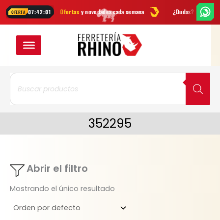
Ir
ientas
Ofertas
y novedades cada semana
¿Dudas? Escríbenos por
07:42:01
OFERTA
al
contenido
Búsqueda
de
productos
352295
Abrir el filtro
Mostrando el único resultado