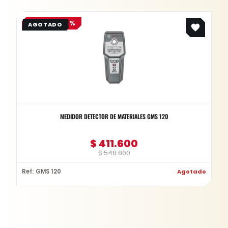
Original
Current
OFERTA -25%
price
price
was:
is:
$ 548.800.
$ 411.600.
MEDIDOR DETECTOR DE MATERIALES GMS 120
$
411.600
$
548.800
Ref: GMS 120
Agotado