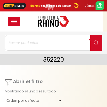
Ir
mientas
Ofertas
y novedades cada semana
¿Dudas? Escríbenos po
19:56:10
OFERTA
al
contenido
Búsqueda
de
productos
352220
Abrir el filtro
Mostrando el único resultado