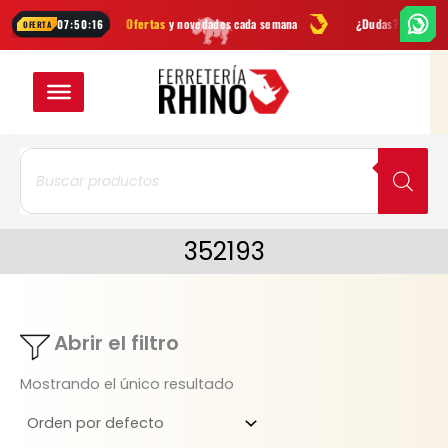
Ir
mientas
Ofertas
y novedades cada semana
¿Dudas? Escríbenos po
07:50:16
OFERTA
al
contenido
Búsqueda
de
productos
352193
Abrir el filtro
Mostrando el único resultado