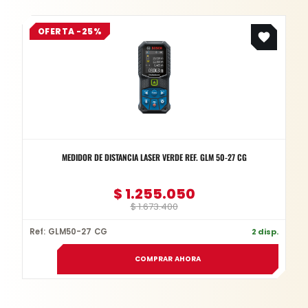
Original
Current
OFERTA -25%
price
price
was:
is:
$ 1.673.400.
$ 1.255.050.
MEDIDOR DE DISTANCIA LASER VERDE REF. GLM 50-27 CG
$
1.255.050
$
1.673.400
Ref: GLM50-27 CG
2 disp.
COMPRAR AHORA