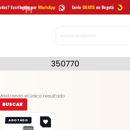
por
WhatsApp
Envío
GRATIS
en Bogotá
Envío gratis a to
Búsqueda
de
productos
350770
Mostrando el único resultado
BUSCAR