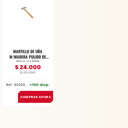
$ 30.000.
$ 24.000.
MARTILLO DE UÑA
M/MADERA PULIDO DE
27MM MASTER
$
24.000
$
30.000
+100 disp.
Ref: 40200-27MM
COMPRAR AHORA