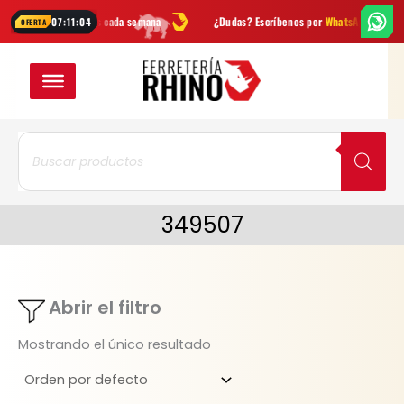
Ir
rtas
y novedades cada semana
¿Dudas? Escríbenos por
WhatsApp
E
07:11:03
OFERTA
al
contenido
Búsqueda
de
productos
349507
Abrir el filtro
Mostrando el único resultado