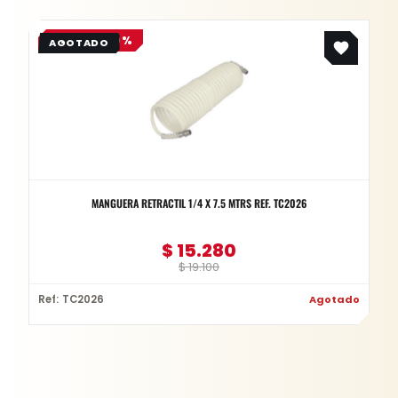
Original
Current
OFERTA -20%
price
price
was:
is:
$ 19.100.
$ 15.280.
MANGUERA RETRACTIL 1/4 X 7.5 MTRS REF. TC2026
$
15.280
$
19.100
Ref: TC2026
Agotado