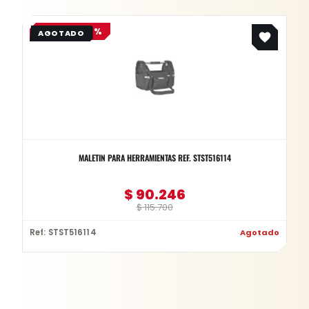
Original
Current
OFERTA -22%
price
price
was:
is:
$ 115.700.
$ 90.246.
MALETIN PARA HERRAMIENTAS REF. STST516114
$
90.246
$
115.700
Ref: STST516114
Agotado