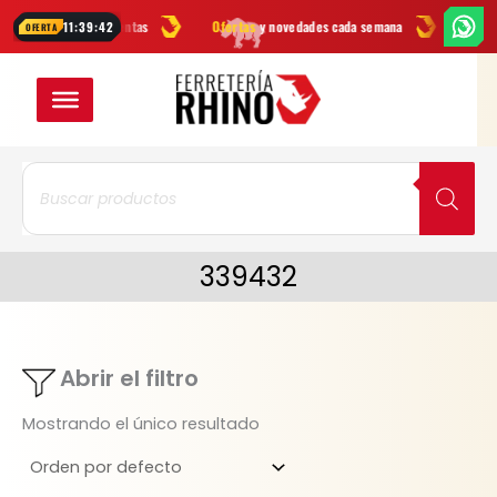
Ir
rcas
en herramientas
Ofertas
y novedades cada semana
¿Dudas? E
11:39:42
OFERTA
al
contenido
Búsqueda
de
productos
339432
Abrir el filtro
Mostrando el único resultado