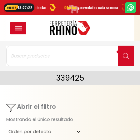
Ir
marcas
en herramientas
Ofertas
y novedades cada semana
¿Dudas?
18:27:22
OFERTA
al
contenido
Búsqueda
de
productos
339425
Abrir el filtro
Mostrando el único resultado