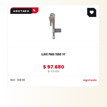
Original
Current
OFERTA -20%
price
price
was:
is:
$ 72.100.
$ 57.680.
LLAVE PARA TUBO 14″
$
57.680
$
72.100
Ref: 15838
Agotado