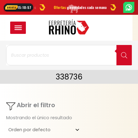
Ir
s
en herramientas
Ofertas
y novedades cada semana
¿Dudas? Escr
15:10:57
OFERTA
al
contenido
Búsqueda
de
productos
338736
Abrir el filtro
Mostrando el único resultado