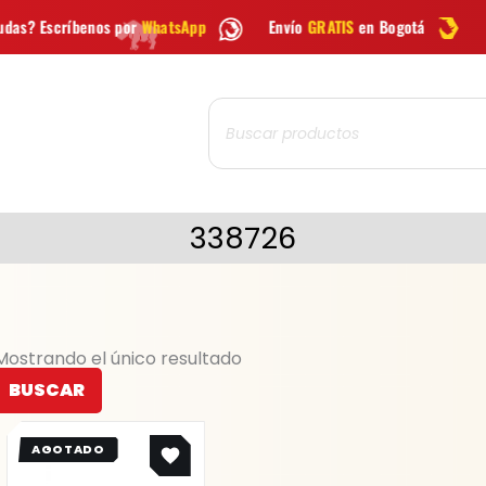
por
WhatsApp
Envío
GRATIS
en Bogotá
Envío gratis a to
Búsqueda
de
productos
338726
Mostrando el único resultado
BUSCAR