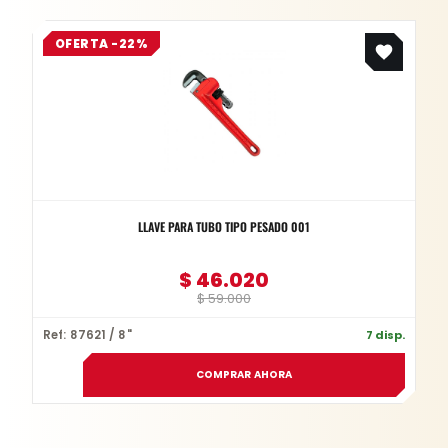
Original
Current
OFERTA -22%
price
price
was:
is:
$ 59.000.
$ 46.020.
LLAVE PARA TUBO TIPO PESADO 001
$
46.020
$
59.000
Ref: 87621 / 8"
7 disp.
COMPRAR AHORA