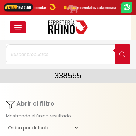
Ir
marcas
en herramientas
Ofertas
y novedades cada semana
¿Dudas
19:12:56
OFERTA
al
contenido
Búsqueda
de
productos
338555
Abrir el filtro
Mostrando el único resultado