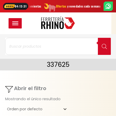
Ir
es
marcas
en herramientas
Ofertas
y novedades cada semana
¿Duda
04:13:31
OFERTA
al
contenido
Búsqueda
de
productos
337625
Abrir el filtro
Mostrando el único resultado