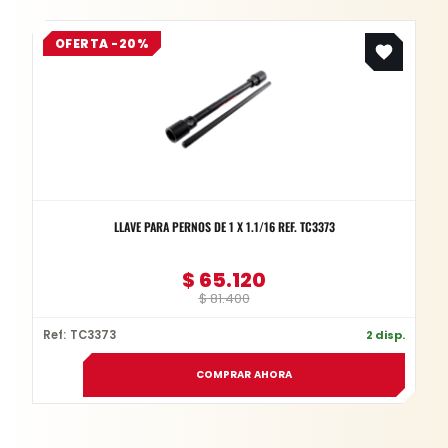
Original
Current
OFERTA -20%
price
price
was:
is:
$ 81.400.
$ 65.120.
LLAVE PARA PERNOS DE 1 X 1.1/16 REF. TC3373
$
65.120
$
81.400
Ref: TC3373
2 disp.
COMPRAR AHORA