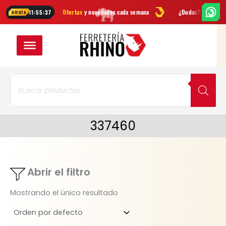
Ir
mientas
Ofertas
y novedades cada semana
¿Dudas? Escríbenos por
11:55:36
OFERTA
al
contenido
Búsqueda
de
productos
337460
Abrir el filtro
Mostrando el único resultado