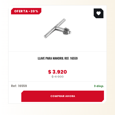
Original
Current
OFERTA -20%
price
price
was:
is:
$ 4.900.
$ 3.920.
LLAVE PARA MANDRIL REF. 16559
$
3.920
$
4.900
Ref: 16559
3 disp.
COMPRAR AHORA