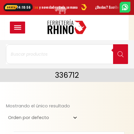
Ir
Ofertas
y novedades cada semana
¿Dudas? Escríbenos por
WhatsApp
14:10:56
OFERTA
al
contenido
Búsqueda
de
productos
336712
Mostrando el único resultado