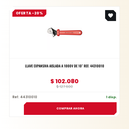
Original
Current
OFERTA -20%
price
price
was:
is:
$ 127.600.
$ 102.080.
LLAVE EXPANSIVA AISLADA A 1000V DE 10″ REF. 44310010
$
102.080
$
127.600
Ref: 44310010
1 disp.
COMPRAR AHORA