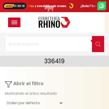
Ir
tas
Ofertas
y novedades cada semana
¿Dudas? Escríbenos por
Wha
17:39:19
OFERTA
al
contenido
Búsqueda
de
productos
336419
Abrir el filtro
Mostrando el único resultado