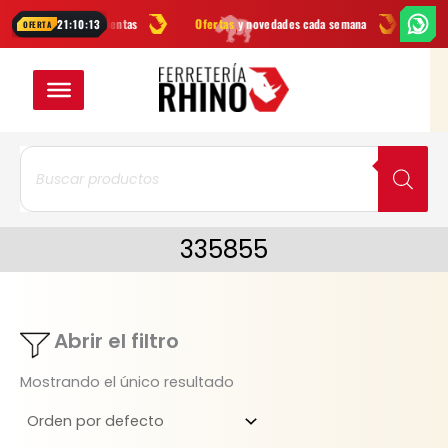
Ir
rcas
en herramientas
Ofertas
y novedades cada semana
¿Dudas? E
21:10:13
OFERTA
al
contenido
Búsqueda
de
productos
335855
Abrir el filtro
Mostrando el único resultado