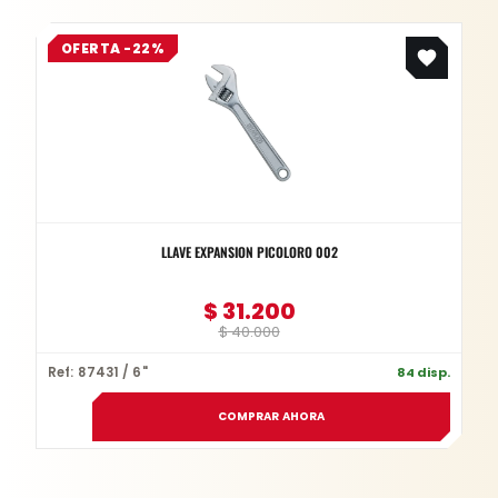
Original
Current
OFERTA -22%
price
price
was:
is:
$ 40.000.
$ 31.200.
LLAVE EXPANSION PICOLORO 002
$
31.200
$
40.000
Ref: 87431 / 6"
84 disp.
COMPRAR AHORA