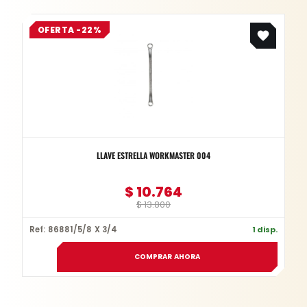
Original
Current
OFERTA -22%
price
price
was:
is:
$ 13.800.
$ 10.764.
LLAVE ESTRELLA WORKMASTER 004
$
10.764
$
13.800
Ref: 86881/5/8 X 3/4
1 disp.
COMPRAR AHORA