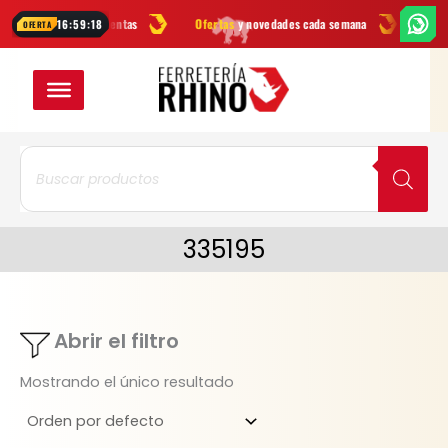
Ir
cas
en herramientas
Ofertas
y novedades cada semana
¿Dudas? E
16:59:18
OFERTA
al
contenido
Búsqueda
de
productos
335195
Abrir el filtro
Mostrando el único resultado