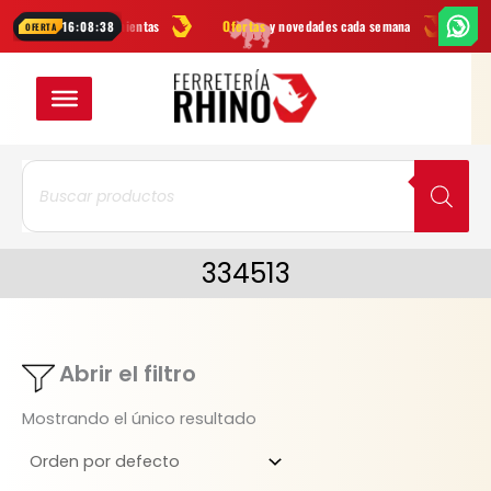
Ir
arcas
en herramientas
Ofertas
y novedades cada semana
¿Dudas? 
16:08:38
OFERTA
al
contenido
Búsqueda
de
productos
334513
Abrir el filtro
Mostrando el único resultado