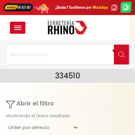
Ir
dades cada semana
¿Dudas? Escríbenos por
WhatsApp
Envío
GRATI
19:57:07
OFERTA
al
contenido
Búsqueda
de
productos
334510
Abrir el filtro
Mostrando el único resultado