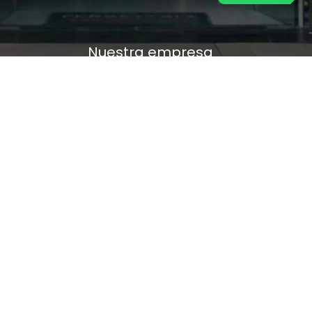
Nuestra empresa
Política de Tratamiento de Datos Personales
Términos y condiciones de uso
Cambios y devoluciones
Sobre nosotros
FERRETERÍA RHINO
L-V: 8:00 a.m. - 5:00 p.m.
Sáb: 9:00 am - 2:00 pm
Cra 25 No. 15-58 Paloquemao, Bogotá D.C.
601 5185040 Línea telefónica