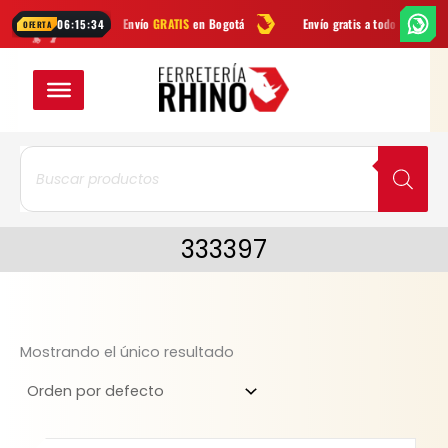
Ir
pp
Envío
GRATIS
en Bogotá
Envío gratis a todo Colombia desde
$99
06:15:34
OFERTA
al
contenido
Búsqueda
de
productos
333397
Mostrando el único resultado