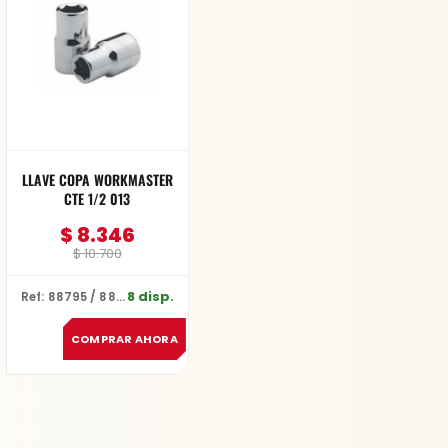
$ 10.700.
$ 8.346.
LLAVE COPA WORKMASTER
CTE 1/2 013
$
8.346
$
10.700
8 disp.
Ref: 88795 / 88745/23 MM
COMPRAR AHORA