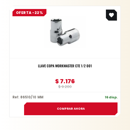
Original
Current
OFERTA -22%
price
price
was:
is:
$ 9.200.
$ 7.176.
LLAVE COPA WORKMASTER CTE 1/2 001
$
7.176
$
9.200
Ref: 86510/10 MM
16 disp.
COMPRAR AHORA