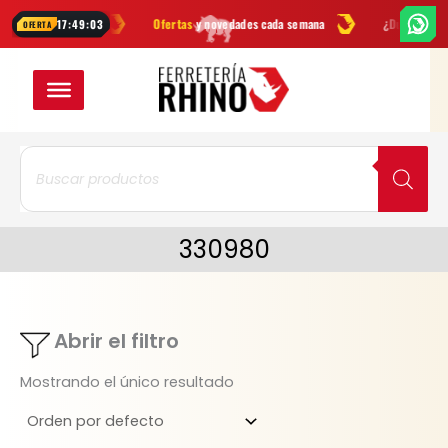
Ir
herramientas
Ofertas
y novedades cada semana
¿Dudas? Escríben
17:49:03
OFERTA
al
contenido
Búsqueda
de
productos
330980
Abrir el filtro
Mostrando el único resultado