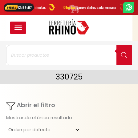
Ir
marcas
en herramientas
Ofertas
y novedades cada semana
¿Dudas?
12:59:07
OFERTA
al
contenido
Búsqueda
de
productos
330725
Abrir el filtro
Mostrando el único resultado