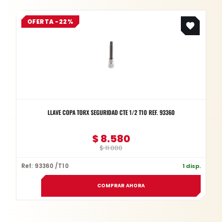
Original
Current
OFERTA -22%
price
price
was:
is:
$ 11.000.
$ 8.580.
LLAVE COPA TORX SEGURIDAD CTE 1/2 T10 REF. 93360
$
8.580
$
11.000
Ref: 93360 /T10
1 disp.
COMPRAR AHORA