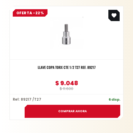
Original
Current
OFERTA -22%
price
price
was:
is:
$ 11.600.
$ 9.048.
LLAVE COPA TORX CTE 1/2 T27 REF. 89217
$
9.048
$
11.600
Ref: 89217 /T27
6 disp.
COMPRAR AHORA