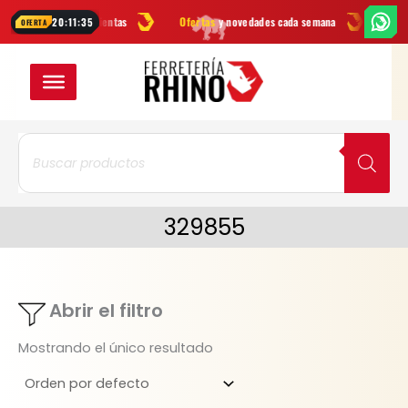
Ir
rcas
en herramientas
Ofertas
y novedades cada semana
¿Dudas? 
20:11:35
OFERTA
al
contenido
Búsqueda
de
productos
329855
Abrir el filtro
Mostrando el único resultado