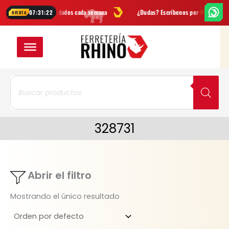
Ir
Ofertas
y novedades cada semana
¿Dudas? Escríbenos por
WhatsApp
07:31:22
OFERTA
al
contenido
Búsqueda
de
productos
328731
Abrir el filtro
Mostrando el único resultado