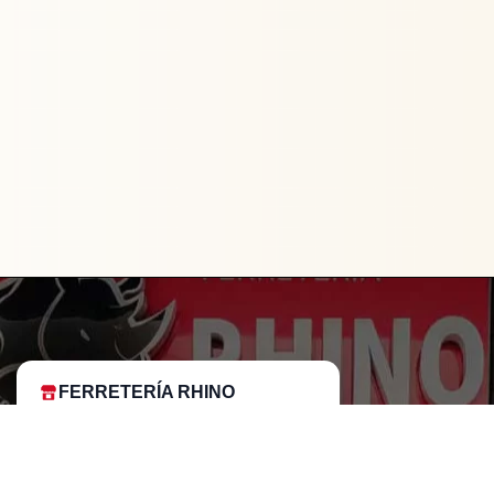
FERRETERÍA RHINO
L-V: 8:00 a.m. - 5:00 p.m.
Sáb: 9:00 am - 2:00 pm