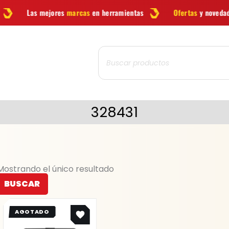
ores
marcas
en herramientas
Ofertas
y novedades cada semana
Búsqueda
de
productos
328431
Mostrando el único resultado
BUSCAR