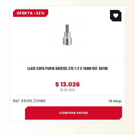
Original
Current
OFERTA -22%
price
price
was:
is:
$ 16.700.
$ 13.026.
LLAVE COPA PUNTA BRISTOL CTE 1/2 X 10MM REF. 89190
$
13.026
$
16.700
Ref: 89190 /10MM
10 disp.
COMPRAR AHORA