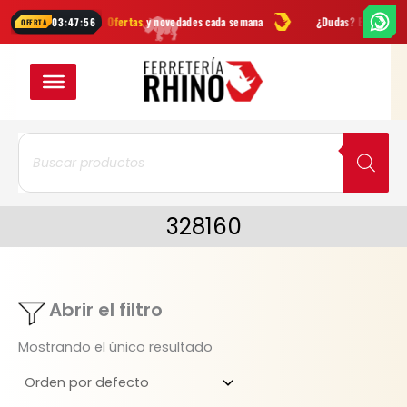
Ir
ientas
Ofertas
y novedades cada semana
¿Dudas? Escríbenos por
W
03:47:55
OFERTA
al
contenido
Búsqueda
de
productos
328160
Abrir el filtro
Mostrando el único resultado