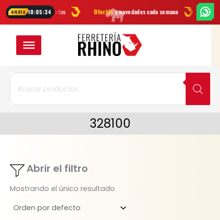
Ir
cas
en herramientas
Ofertas
y novedades cada semana
¿Dudas? Es
10:05:34
OFERTA
al
contenido
Búsqueda
de
productos
328100
Abrir el filtro
Mostrando el único resultado