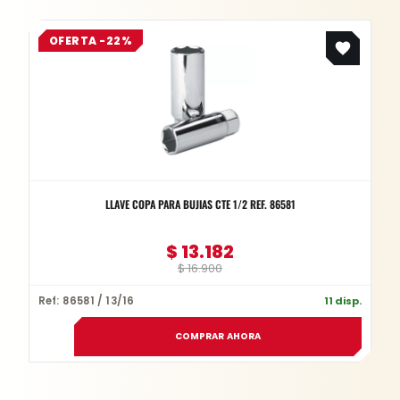
Original
Current
OFERTA -22%
price
price
was:
is:
$ 16.900.
$ 13.182.
LLAVE COPA PARA BUJIAS CTE 1/2 REF. 86581
$
13.182
$
16.900
Ref: 86581 / 13/16
11 disp.
COMPRAR AHORA