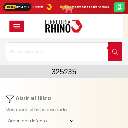
Ir
marcas
en herramientas
Ofertas
y novedades cada semana
¿Dudas
02:47:10
OFERTA
al
contenido
Búsqueda
de
productos
325235
Abrir el filtro
Mostrando el único resultado