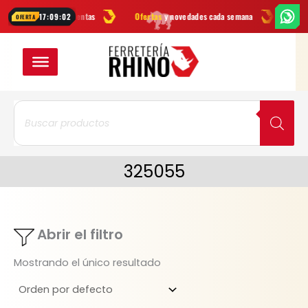
Ir
rcas
en herramientas
Ofertas
y novedades cada semana
¿Dudas? E
17:09:02
OFERTA
al
contenido
Búsqueda
de
productos
325055
Abrir el filtro
Mostrando el único resultado