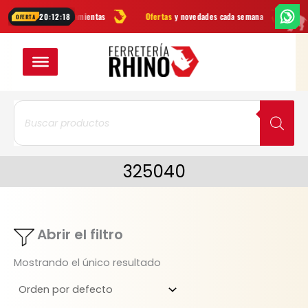
Ir
marcas
en herramientas
Ofertas
y novedades cada semana
¿Dudas
20:12:18
OFERTA
al
contenido
Búsqueda
de
productos
325040
Abrir el filtro
Mostrando el único resultado