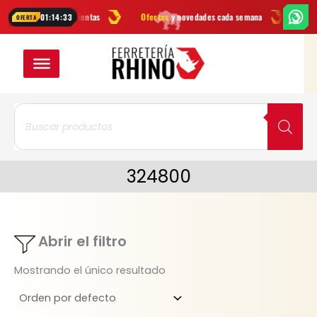
Ir
arcas
en herramientas
Ofertas
y novedades cada semana
¿Dudas? 
01:14:33
OFERTA
al
contenido
Búsqueda
de
productos
324800
Abrir el filtro
Mostrando el único resultado